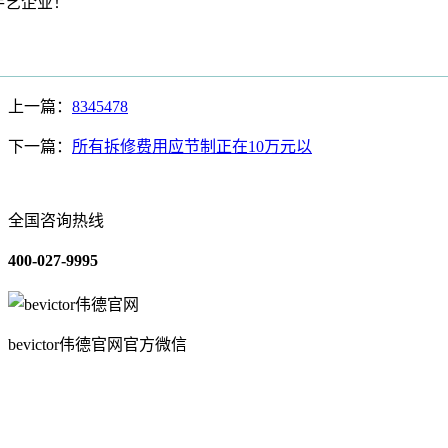
手艺企业！
上一篇：
8345478
下一篇：
所有拆修费用应节制正在10万元以
全国咨询热线
400-027-9995
bevictor伟德官网官方微信
关于我们
装修建材知识