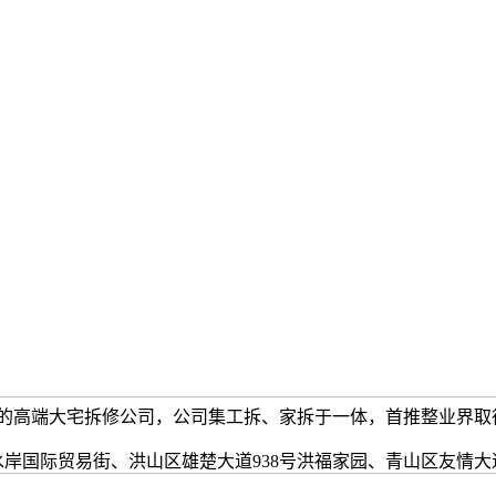
的高端大宅拆修公司，公司集工拆、家拆于一体，首推整业界取
国际贸易街、洪山区雄楚大道938号洪福家园、青山区友情大道8