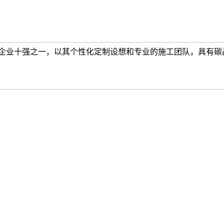
企业十强之一，以其个性化定制设想和专业的施工团队，具有碳