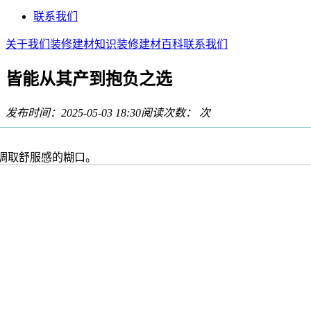
联系我们
关于我们
装修建材知识
装修建材百科
联系我们
皆能从其产到抱负之选
发布时间：2025-05-03 18:30
阅读次数：
次
取舒服感的糊口。