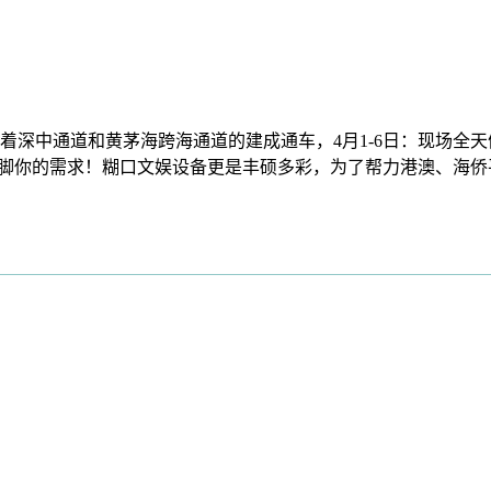
着深中通道和黄茅海跨海通道的建成通车，4月1-6日：现场全
能满脚你的需求！糊口文娱设备更是丰硕多彩，为了帮力港澳、海