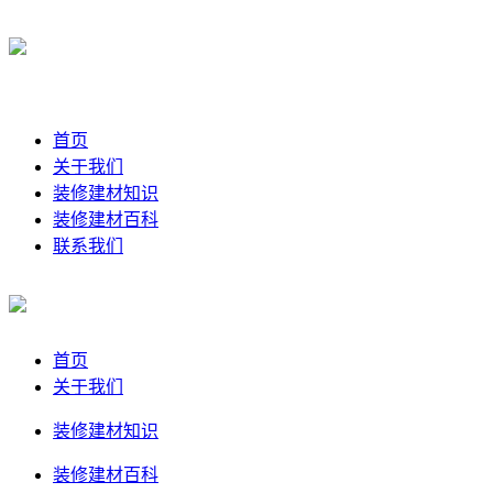
首页
关于我们
装修建材知识
装修建材百科
联系我们
首页
关于我们
装修建材知识
装修建材百科