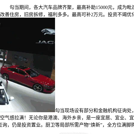
勾当期间，各大汽车品牌齐聚，最高补助15000元，成为
改善住房，旧房拆修，福利多多。最高可补2万元。投资不竭优
勾当现场设有部分和金融机构征询处
空气感拉满！无论你是港澳、海外乡亲，是一座宜居、宜业、宜
行征询，仍是投资置业。厨卫等局部所需产物“焕新”，全方位满