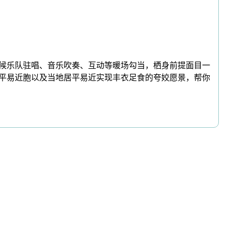
天候乐队驻唱、音乐吹奏、互动等暖场勾当，栖身前提面目一
侨平易近胞以及当地居平易近实现丰衣足食的夸姣愿景，帮你