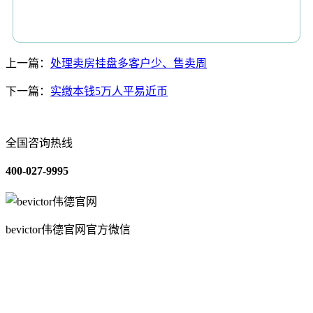
上一篇：
处理卖房挂盘多客户少、售卖周
下一篇：
实缴本钱5万人平易近币
全国咨询热线
400-027-9995
bevictor伟德官网官方微信
关于我们
装修建材知识