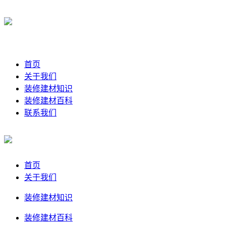
首页
关于我们
装修建材知识
装修建材百科
联系我们
首页
关于我们
装修建材知识
装修建材百科