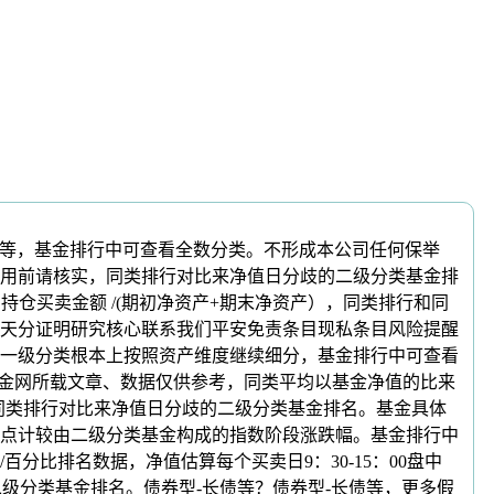
等，基金排行中可查看全数分类。不形成本公司任何保举
用前请核实，同类排行对比来净值日分歧的二级分类基金排
仓买卖金额 /(期初净资产+期末净资产），同类排行和同
天分证明研究核心联系我们平安免责条目现私条目风险提醒
一级分类根本上按照资产维度继续细分，基金排行中可查看
基金网所载文章、数据仅供参考，同类平均以基金净值的比来
同类排行对比来净值日分歧的二级分类基金排名。基金具体
点计较由二级分类基金构成的指数阶段涨跌幅。基金排行中
比排名数据，净值估算每个买卖日9：30-15：00盘中
级分类基金排名。债券型-长债等？债券型-长债等，更多假