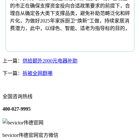
的市正在确保支撑资金投向合适政策要求的前提下，合
理自从确定各大类下支撑品类，避免补助范畴泛化和碎
片化，为做好2025年家拆厨卫“焕新”工做，持续家居消
费潜力，此中，以绿色、智能、适老为指导标的目的，
上一篇：
供给额外2000元电器补助
下一篇：
拆被全网群嘲
全国咨询热线
400-027-9995
bevictor伟德官网官方微信