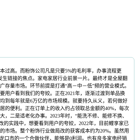
本过高。而粉饰公司凡是只要5%的毛利率，办事流程更
户发生链接的焦点。家电家居行业前景一片。最终才是全屋翻
广存量市场。环节前提是打通“高－中－低”频的营业模式。
要用户看到我们的夸姣。正在2021年，逐渐过渡到单品换
均到每年就是6万亿的市场规模。就要持久从义，若何做好
居的便利。正在订单上的收入约占领取总金额的40%，每次
，二是适老化办事。2023年时，“能洗不修、能修不换、
的实践中，想要看到用户的夸姣，2022年，目前鲤享家已
的市场。整个粉饰行业做局改的获客成本约为20%。虽然用
龙口市的一个合做伙伴，能够是0利润。也有良多家电经销