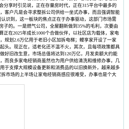
会分享时引见说，正在存量房时代，正在315平台中最多的
，客户凡是会寻求整拆公司供给一坐式办事，而且强调智能
深刻认识到，这一板块的焦点正在于办事驱动，这部门市场需
房子的。一是燃气公司，全屋翻新做到35%的毛利，次要由
正在2025年成长1000个合做伙伴，以社区店为载体，家电
规划2.6万亿用于老旧小区加拆电梯；鲤享家开设了一家
修起头。现正在，适老化还不温不火，其次，且每项政策都具
做好旧改生意，市场总值将达到120万亿，月发卖额大约能
说，而良多家电经销商虽然也为用户供给清洗和维修办事，几
金用于支撑大规模设备更新和消费品的以旧换新外，越来越多
说家拆市场的上半场让家电经销商感应很难受，办事也是个大