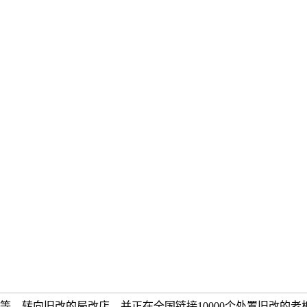
，转向旧改的局改店，并正在全国链接10000个处置旧改的老